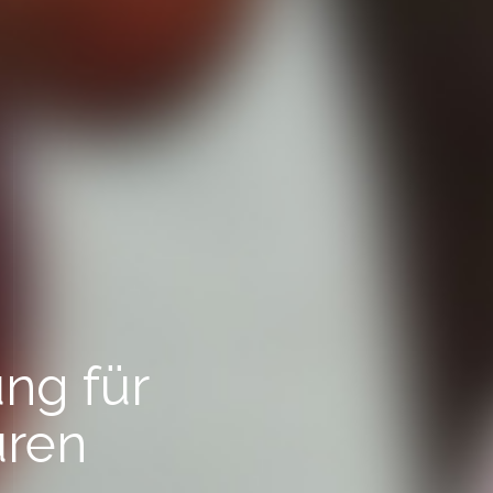
ung für
uren