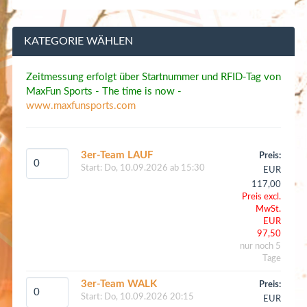
KATEGORIE WÄHLEN
Zeitmessung erfolgt über Startnummer und RFID-Tag von
MaxFun Sports - The time is now -
www.maxfunsports.com
3er-Team LAUF
Preis:
Start:
Do, 10.09.2026 ab 15:30
EUR
117,00
Preis excl.
MwSt.
EUR
97,50
nur noch 5
Tage
3er-Team WALK
Preis:
Start:
Do, 10.09.2026 20:15
EUR