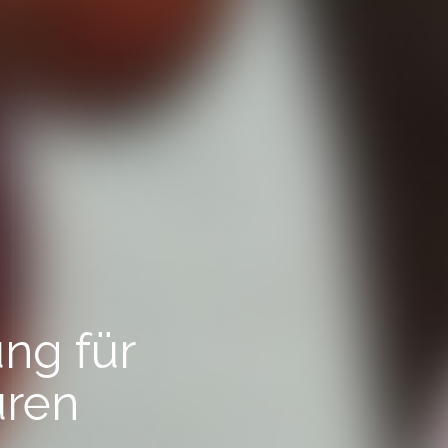
ung für
uren