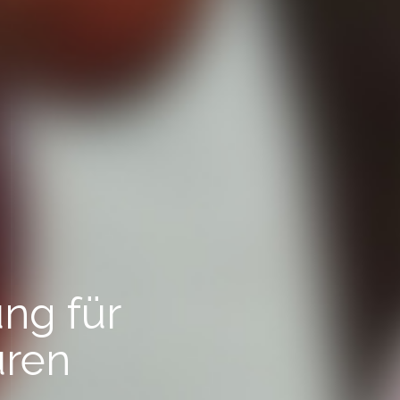
ung für
uren