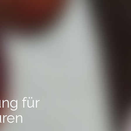
ung für
uren